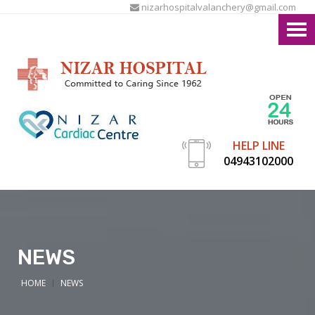
nizarhospitalvalanchery@gmail.com
HELP LINE
04943102000
NEWS
HOME
NEWS